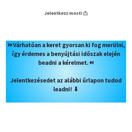
Jelentkezz most!
📩
⏩
Várhatóan a keret gyorsan ki fog merülni,
így érdemes a benyújtási időszak elején
beadni a kérelmet.
⏪
Jelentkezésedet az alábbi űrlapon tudod
leadni! ⬇