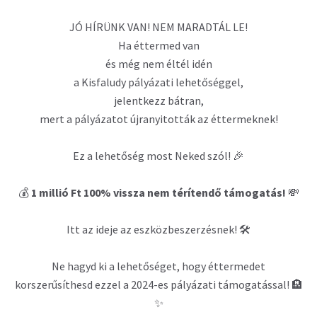
JÓ HÍRÜNK VAN! NEM MARADTÁL LE!
Ha éttermed van
és még nem éltél idén
a Kisfaludy pályázati lehetőséggel,
jelentkezz bátran,
mert a pályázatot újranyitották az éttermeknek!
Ez a lehetőség most Neked szól! 🎉
💰
1 millió Ft 100% vissza nem térítendő támogatás!
💸
Itt az ideje az eszközbeszerzésnek! 🛠️
Ne hagyd ki a lehetőséget, hogy éttermedet
korszerűsíthesd ezzel a 2024-es pályázati támogatással! 🏨
✨