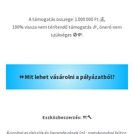
A támogatás összege: 1.000.000 Ft 💰,
100% vissza nem térítendő támogatás 🎉, önerő nem
szükséges 🚫💸.
⏩Mit lehet vásárolni a pályázatból?
Eszközbeszerzés: 🍴🔨
Konyhai eszközök és berendezések (pl.: nagykonyhai bútor,