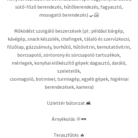
sütő-főző berendezés, hűtőberendezés, fagyasztó,
mosogató berendezés) 🍳🥶
Működést szolgáló beszerzések (pl.: például bárgép,
kávégép, snack készülék, chafingek, tálaló és szervízkocsi,
főzőlap, gázzsámoly, borhűtő, hűtővitrin, bemutatóvitrin,
borcsapoló, sörtorony és sörcsapoló tartozékok,
mérlegek, konyhai előkészítő gépek: dagasztó, daráló,
szeletelők,
csomagoló, botmixer, turmixgép, egyéb gépek, higiéniai
berendezések, kamera)
Üzlettér bútorzat 🛋️
Árnyékolás 🌞🕶️
Teraszfűtés 🔥