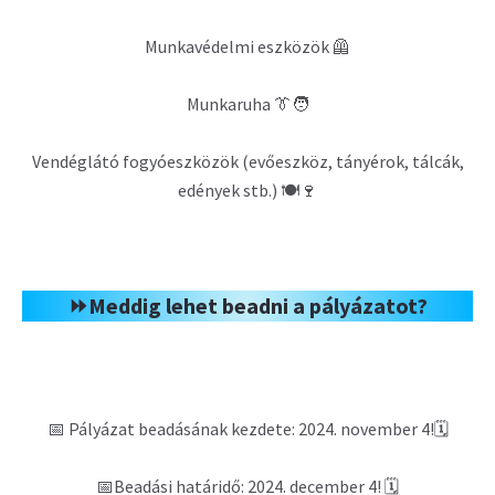
Munkavédelmi eszközök 🦺
Munkaruha 👔🧑‍
Vendéglátó fogyóeszközök (evőeszköz, tányérok, tálcák,
edények stb.) 🍽️🍷
⏩Meddig lehet beadni a pályázatot?
📅 Pályázat beadásának kezdete: 2024. november 4!🗓️
📅Beadási határidő: 2024. december 4! 🗓️