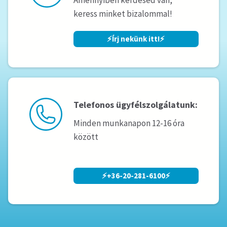
Amennyiben kérdésed van,
keress minket bizalommal!
⚡️Írj nekünk itt!⚡️
Telefonos ügyfélszolgálatunk:
Minden munkanapon 12-16 óra
között
⚡️+36-20-281-6100⚡️