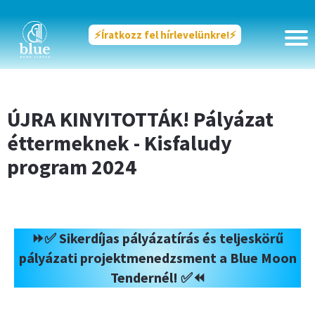
⚡️Íratkozz fel hírlevelünkre!⚡️
ÚJRA KINYITOTTÁK! Pályázat
éttermeknek - Kisfaludy
program 2024
⏩✅ Sikerdíjas pályázatírás és teljeskörű
pályázati projektmenedzsment a Blue Moon
Tendernél! ✅⏪