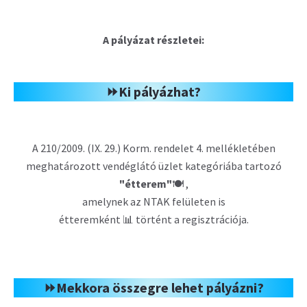
A pályázat részletei:
⏩Ki pályázhat?
A 210/2009. (IX. 29.) Korm. rendelet 4. mellékletében
meghatározott vendéglátó üzlet kategóriába tartozó
"étterem"
🍽 ,
amelynek az NTAK felületen is
étteremként 📊 történt a regisztrációja.
⏩Mekkora összegre lehet pályázni?