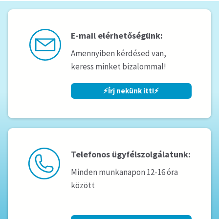
E-mail elérhetőségünk:
Amennyiben kérdésed van,
keress minket bizalommal!
⚡️Írj nekünk itt!⚡️
Telefonos ügyfélszolgálatunk:
Minden munkanapon 12-16 óra
között