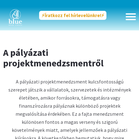
⚡️Íratkozz fel hírlevelünkre!⚡️
A pályázati
projektmenedzsmentről
A pályázati projektmenedzsment kulcsfontosságú
szerepet játszik a vállalatok, szervezetek és intézmények
életében, amikor forrásokra, támogatásra vagy
finanszírozásra pályáznak különböző projektek
megvalósítása érdekében. Ez a fajta menedzsment
különösen fontos a magas verseny és szigorú
követelmények miatt, amelyek jellemzőek a pályázati
kiírásokra. A következőkben bemutatjuk, hogy mire